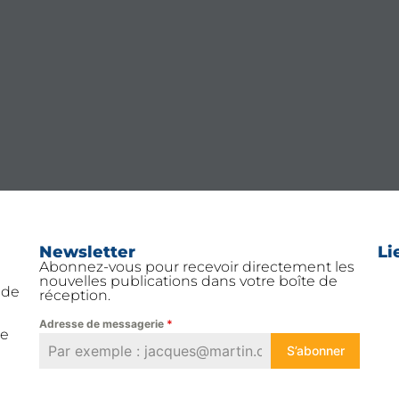
Newsletter
Li
Abonnez-vous pour recevoir directement les
nouvelles publications dans votre boîte de
 de
réception.
Adresse de messagerie
*
ue
S’abonner